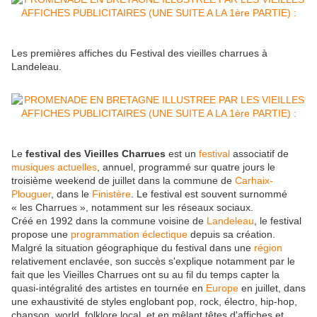
Les premières affiches du Festival des vieilles charrues à
Landeleau.
Le
festival des Vieilles Charrues
est un
festival
associatif de
musiques actuelles
, annuel, programmé sur quatre jours le
troisième weekend de juillet dans la commune de
Carhaix-
Plouguer
, dans le
Finistère
. Le festival est souvent surnommé
« les Charrues », notamment sur les réseaux sociaux.
Créé en 1992 dans la commune voisine de
Landeleau
, le festival
propose une
programmation éclectique
depuis sa création.
Malgré la situation géographique du festival dans une
région
relativement enclavée, son succès s'explique notamment par le
fait que les Vieilles Charrues ont su au fil du temps capter la
quasi-intégralité des artistes en tournée en
Europe
en juillet, dans
une exhaustivité de styles englobant pop, rock, électro, hip-hop,
chanson, world, folklore local, et en mêlant têtes d'affiches et