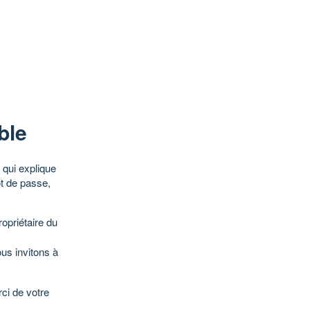
ble
qui explique
ot de passe,
opriétaire du
ous invitons à
ci de votre