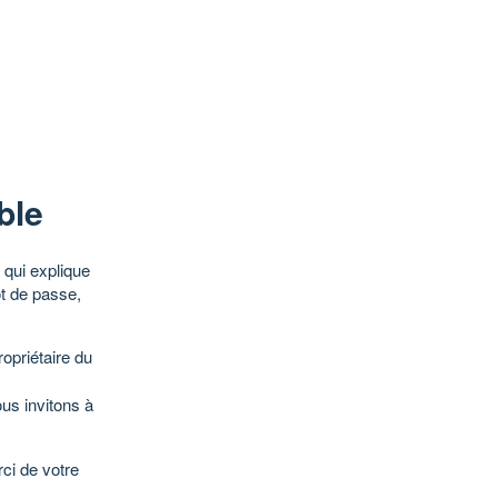
ble
qui explique
ot de passe,
opriétaire du
ous invitons à
ci de votre