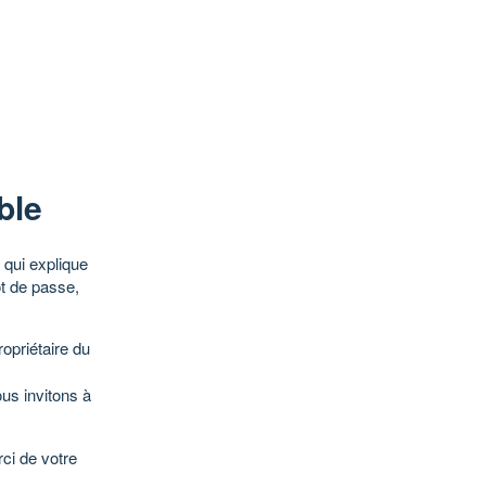
ble
qui explique
ot de passe,
opriétaire du
ous invitons à
ci de votre