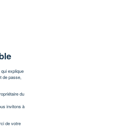
ble
qui explique
ot de passe,
opriétaire du
ous invitons à
ci de votre