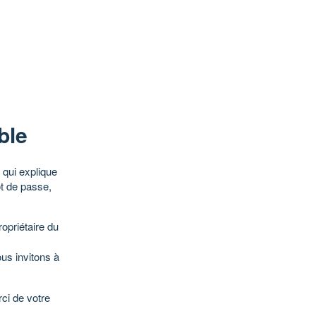
ble
qui explique
ot de passe,
opriétaire du
ous invitons à
ci de votre