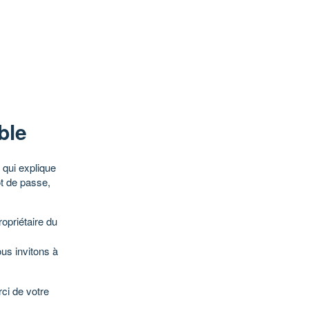
ble
qui explique
ot de passe,
opriétaire du
ous invitons à
ci de votre