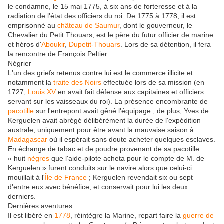
le condamne, le
15 mai 1775
, à six ans de forteresse et à la
radiation de l'état des officiers du roi. De 1775 à 1778, il est
emprisonné au
château de Saumur
, dont le gouverneur, le
Chevalier du Petit Thouars, est le père du futur officier de marine
et héros d'
Aboukir
,
Dupetit-Thouars
. Lors de sa détention, il fera
la rencontre de François Peltier.
Négrier
L'un des griefs retenus contre lui est le commerce illicite et
notamment la
traite des Noirs
effectuée lors de sa mission (en
1727,
Louis XV
en avait fait défense aux capitaines et officiers
servant sur les vaisseaux du roi). La présence encombrante de
pacotille
sur l'entrepont avait gêné l'équipage ; de plus, Yves de
Kerguelen avait abrégé délibérément la durée de l'expédition
australe, uniquement pour être avant la mauvaise saison à
Madagascar
où il espérait sans doute acheter quelques esclaves.
En échange de tabac et de poudre provenant de sa pacotille
« huit
nègres
que l'aide-pilote acheta pour le compte de M. de
Kerguelen » furent conduits sur le navire alors que celui-ci
mouillait à l'
Île de France
; Kerguelen revendait six ou sept
d'entre eux avec bénéfice, et conservait pour lui les deux
derniers.
Dernières aventures
Il est libéré en
1778
, réintègre la Marine, repart faire la
guerre de