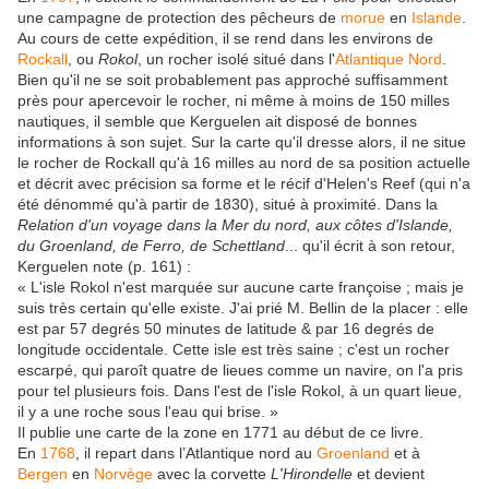
une campagne de protection des pêcheurs de
morue
en
Islande
.
Au cours de cette expédition, il se rend dans les environs de
Rockall
, ou
Rokol
, un rocher isolé situé dans l'
Atlantique Nord
.
Bien qu'il ne se soit probablement pas approché suffisamment
près pour apercevoir le rocher, ni même à moins de 150 milles
nautiques, il semble que Kerguelen ait disposé de bonnes
informations à son sujet. Sur la carte qu'il dresse alors, il ne situe
le rocher de Rockall qu'à 16 milles au nord de sa position actuelle
et décrit avec précision sa forme et le récif d'Helen's Reef (qui n'a
été dénommé qu'à partir de 1830), situé à proximité. Dans la
Relation d'un voyage dans la Mer du nord, aux côtes d'Islande,
du Groenland, de Ferro, de Schettland
... qu'il écrit à son retour,
Kerguelen note (p. 161) :
« L'isle Rokol n'est marquée sur aucune carte françoise ; mais je
suis très certain qu'elle existe. J'ai prié M. Bellin de la placer : elle
est par 57 degrés 50 minutes de latitude & par 16 degrés de
longitude occidentale. Cette isle est très saine ; c'est un rocher
escarpé, qui paroît quatre de lieues comme un navire, on l'a pris
pour tel plusieurs fois. Dans l'est de l'isle Rokol, à un quart lieue,
il y a une roche sous l'eau qui brise. »
Il publie une carte de la zone en 1771 au début de ce livre.
En
1768
, il repart dans l’Atlantique nord au
Groenland
et à
Bergen
en
Norvège
avec la corvette
L'Hirondelle
et devient