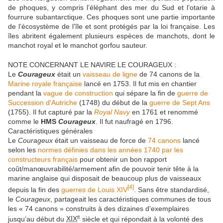
de phoques, y compris l’éléphant des mer du Sud et l’otarie à
fourrure subantarctique. Ces phoques sont une partie importante
de l’écosystème de l’île et sont protégés par la loi française. Les
îles abritent également plusieurs espèces de manchots, dont le
manchot royal et le manchot gorfou sauteur.
NOTE CONCERNANT LE NAVIRE LE COURAGEUX :
Le
Courageux
était un
vaisseau de ligne
de 74 canons de la
Marine royale française
lancé en 1753. Il fut mis en chantier
pendant la
vague de construction
qui sépare la fin de
guerre de
Succession d'Autriche
(1748) du début de la
guerre de Sept Ans
(1755). Il fut capturé par la
Royal Navy
en 1761 et renommé
comme le
HMS
Courageux
. Il fut naufragé en 1796.
Caractéristiques générales
Le
Courageux
était un vaisseau de force de
74 canons
lancé
selon les
normes définies dans les années 1740 par les
constructeurs français
pour obtenir un bon rapport
coût/manœuvrabilité/armement afin de pouvoir tenir tête à la
marine anglaise qui disposait de beaucoup plus de vaisseaux
[
4
]
depuis la fin des
guerres de Louis XIV
. Sans être standardisé,
le
Courageux
, partageait les caractéristiques communes de tous
les « 74 canons » construits à des dizaines d’exemplaires
e
jusqu’au début du
XIX
siècle et qui répondait à la volonté des