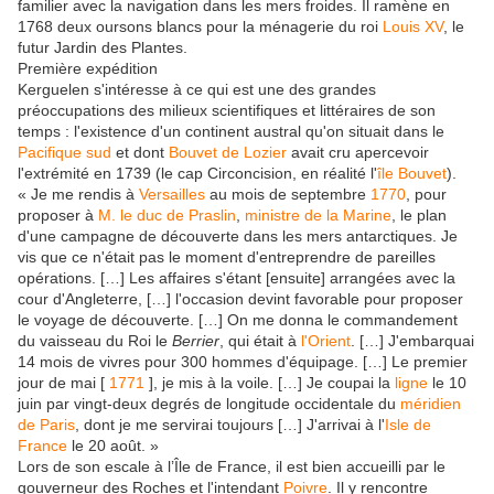
familier avec la navigation dans les mers froides. Il ramène en
1768 deux oursons blancs pour la ménagerie du roi
Louis XV
, le
futur Jardin des Plantes.
Première expédition
Kerguelen s'intéresse à ce qui est une des grandes
préoccupations des milieux scientifiques et littéraires de son
temps : l'existence d'un continent austral qu'on situait dans le
Pacifique sud
et dont
Bouvet de Lozier
avait cru apercevoir
l'extrémité en 1739 (le cap Circoncision, en réalité l'
île Bouvet
).
« Je me rendis à
Versailles
au mois de septembre
1770
, pour
proposer à
M. le duc de Praslin
,
ministre de la Marine
, le plan
d'une campagne de découverte dans les mers antarctiques. Je
vis que ce n'était pas le moment d'entreprendre de pareilles
opérations. […] Les affaires s'étant [ensuite] arrangées avec la
cour d'Angleterre, […] l'occasion devint favorable pour proposer
le voyage de découverte. […] On me donna le commandement
du vaisseau du Roi le
Berrier
, qui était à
l'Orient
. […] J'embarquai
14 mois de vivres pour 300 hommes d'équipage. […] Le premier
jour de mai [
1771
], je mis à la voile. […] Je coupai la
ligne
le 10
juin par vingt-deux degrés de longitude occidentale du
méridien
de Paris
, dont je me servirai toujours […] J'arrivai à l'
Isle de
France
le 20 août. »
Lors de son escale à l’Île de France, il est bien accueilli par le
gouverneur des Roches et l'intendant
Poivre
. Il y rencontre