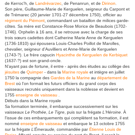
de Kerroc'h, de
Landrévarzec
, de Penanrun, et de
Dirinon
.
Son père, Guillaume-Marie de Kerguelen, seigneur du Carpont et
de Trémarec (
20 janvier 1701
-
27 décembre 1750
), officier au
régiment du Piémont
, commandant un bataillon de milices garde-
côtes. Sa mère est Constance-Rose Morice de Beaubois (1702-
1746). Orphelin à 16 ans, il se retrouve avec la charge de ses
trois sœurs cadettes dont Catherine Marie Anne de Kerguelen
(1736-1810) qui épousera Louis-Charles Poillot de Marolles,
chevalier, seigneur d'Auvilliers et Anne-Marie de Kerguelen
(1743-?). Le frère capucin
Hyacinthe de Kerguelen de Kerbiquet
(1637-?) est son grand-oncle.
N'ayant pas de fortune, il entre - après des études au collège des
jésuites
de
Quimper
- dans la
Marine royale
et intègre en
juillet
1750
la compagnie des
Gardes de la Marine
au
département de
Brest
où l'on formait les futurs officiers du grand corps des
vaisseaux recrutés uniquement dans la noblesse et devient en
1755
enseigne de vaisseau
.
Débuts dans la Marine royale
Sa formation terminée, il embarque successivement sur les
vaisseaux
Le Prothée
,
Le Tigre
, puis sur la frégate
L'Héroine
. À
l'issue de ces embarquements qui complètent sa formation, il est
nommé
enseigne de vaisseau
et embarque le 13 octobre 1755
sur la frégate
L’Émeraude,
commandée par
Étienne Louis de
Perier
. Affecté ensuite au service du port de Brest, il reçoit le