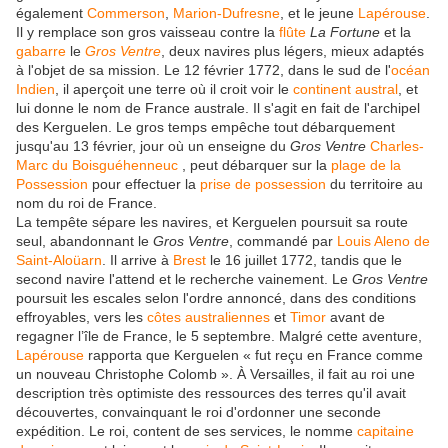
également
Commerson
,
Marion-Dufresne
, et le jeune
Lapérouse
.
Il y remplace son gros vaisseau contre la
flûte
La Fortune
et la
gabarre
le
Gros Ventre
, deux navires plus légers, mieux adaptés
à l'objet de sa mission. Le
12 février 1772
, dans le sud de l'
océan
Indien
, il aperçoit une terre où il croit voir le
continent austral
, et
lui donne le nom de France australe. Il s'agit en fait de l'archipel
des Kerguelen. Le gros temps empêche tout débarquement
jusqu'au
13 février
, jour où un enseigne du
Gros Ventre
Charles-
Marc du Boisguéhenneuc
, peut débarquer sur la
plage de la
Possession
pour effectuer la
prise de possession
du territoire au
nom du roi de France.
La tempête sépare les navires, et Kerguelen poursuit sa route
seul, abandonnant le
Gros Ventre
, commandé par
Louis Aleno de
Saint-Aloüarn
. Il arrive à
Brest
le
16 juillet 1772
, tandis que le
second navire l'attend et le recherche vainement. Le
Gros Ventre
poursuit les escales selon l'ordre annoncé, dans des conditions
effroyables, vers les
côtes australiennes
et
Timor
avant de
regagner l’île de France, le
5 septembre
. Malgré cette aventure,
Lapérouse
rapporta que Kerguelen « fut reçu en France comme
un nouveau Christophe Colomb ». À Versailles, il fait au roi une
description très optimiste des ressources des terres qu'il avait
découvertes, convainquant le roi d'ordonner une seconde
expédition. Le roi, content de ses services, le nomme
capitaine