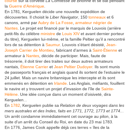
course
sur la corvette
La Comtesse de Brionne
et se bat pendant
la
Guerre d'Amérique
.
En 1781, Kerguelen décide une nouvelle expédition de
découvertes. Il choisit le
Liber Navigator
, 150
tonneaux
et 6
canons, armé par
Aubry de La Fosse
,
armateur négrier de
Nantes
. Le projet est financé par le marquis de Louvois (arrière
petit-fils du célèbre
ministre
de
Louis XIV
et avant dernier porteur
du titre), Kerguelen lui-même, et la famille Peltier qu'il a rencontré
lors de sa détention à
Saumur
. Louvois s'étant désisté,
Jean-
Joseph Carrier de Montieu
, fabricant d'armes à
Saint-Étienne
et
armateur à
Nantes
, décide de participer. Mais, faute de
trésorerie, il doit tirer des traites sur deux autres armateurs
nantais,
Étienne Carrier
et
Jean Peltier Dudoyer
. Ils sont munis
de passeports français et anglais quand ils sortent de l'estuaire le
24 juillet
. Mais un navire britannique les intercepte et ils sont
emmenés en détention en
Irlande
. Les Anglais, méfiants, fouillent
le navire et y trouvent un projet d'invasion de l'île de
Sainte-
Hélène
. Une idée conçue dans un moment d'oisiveté, dira
Kerguelen...
En
1782
, Kerguelen publie sa
Relation de deux voyages dans les
mers australes et des Indes, faits en 1771, 1772, 1773 et 1774..
.
Un arrêt condamne immédiatement cet ouvrage au pilon, à la
suite d'un arrêt du Conseil du Roi, en date du
23 mai 1783
.
En 1776, James Cook appelle déjà ces terres « îles de la