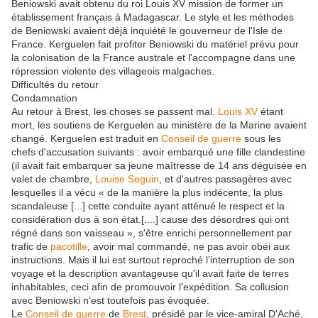
Beniowski avait obtenu du roi Louis XV mission de former un
établissement français à Madagascar. Le style et les méthodes
de Beniowski avaient déjà inquiété le gouverneur de l'Isle de
France. Kerguelen fait profiter Beniowski du matériel prévu pour
la colonisation de la France australe et l'accompagne dans une
répression violente des villageois malgaches.
Difficultés du retour
Condamnation
Au retour à Brest, les choses se passent mal.
Louis XV
étant
mort, les soutiens de Kerguelen au ministère de la Marine avaient
changé. Kerguelen est traduit en
Conseil de guerre
sous les
chefs d'accusation suivants : avoir embarqué une fille clandestine
(il avait fait embarquer sa jeune maîtresse de 14 ans déguisée en
valet de chambre,
Louise Seguin
, et d'autres passagères avec
lesquelles il a vécu « de la manière la plus indécente, la plus
scandaleuse [...] cette conduite ayant atténué le respect et la
considération dus à son état.[....] cause des désordres qui ont
régné dans son vaisseau », s'être enrichi personnellement par
trafic de
pacotille
, avoir mal commandé, ne pas avoir obéi aux
instructions. Mais il lui est surtout reproché l’interruption de son
voyage et la description avantageuse qu'il avait faite de terres
inhabitables, ceci afin de promouvoir l'expédition. Sa collusion
avec Beniowski n'est toutefois pas évoquée.
Le
Conseil de guerre
de
Brest
, présidé par le vice-amiral D'Aché,