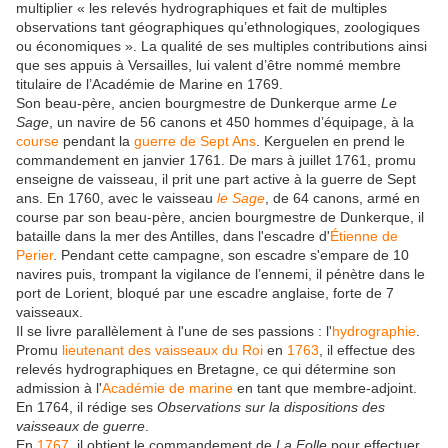
multiplier « les relevés hydrographiques et fait de multiples
observations tant géographiques qu’ethnologiques, zoologiques
ou économiques ». La qualité de ses multiples contributions ainsi
que ses appuis à Versailles, lui valent d’être nommé membre
titulaire de l’Académie de Marine en 1769.
Son beau-père, ancien bourgmestre de Dunkerque arme
Le
Sage
, un navire de 56 canons et 450 hommes d’équipage, à la
course
pendant la
guerre de Sept Ans
. Kerguelen en prend le
commandement en
janvier 1761
. De mars à
juillet 1761
, promu
enseigne de vaisseau, il prit une part active à la guerre de Sept
ans. En 1760, avec le vaisseau
le Sage
, de 64 canons, armé en
course par son beau-père, ancien bourgmestre de Dunkerque, il
bataille dans la mer des Antilles, dans l'escadre d'
Étienne de
Perier
. Pendant cette campagne, son escadre s'empare de 10
navires puis, trompant la vigilance de l’ennemi, il pénètre dans le
port de Lorient, bloqué par une escadre anglaise, forte de 7
vaisseaux.
Il se livre parallèlement à l'une de ses passions : l'
hydrographie
.
Promu
lieutenant des vaisseaux du Roi
en
1763
, il effectue des
relevés hydrographiques en Bretagne, ce qui détermine son
admission à l'
Académie de marine
en tant que membre-adjoint.
En 1764, il rédige ses
Observations sur la dispositions des
vaisseaux de guerre
.
En
1767
, il obtient le commandement de
La Folle
pour effectuer