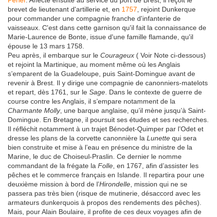
brevet de lieutenant d'artillerie et, en
1757
, rejoint Dunkerque
pour commander une compagnie franche d'infanterie de
vaisseaux. C'est dans cette garnison qu'il fait la connaissance de
Marie-Laurence de Bonte, issue d'une famille flamande, qu'il
épouse le
13 mars 1758
.
Peu après, il embarque sur le
Courageux
( Voir Note ci-dessous)
et rejoint la Martinique, au moment même où les Anglais
s’emparent de la Guadeloupe, puis Saint-Domingue avant de
revenir à Brest. Il y dirige une compagnie de canonniers-matelots
et repart, dès 1761, sur le
Sage
. Dans le contexte de guerre de
course contre les Anglais, il s’empare notamment de la
Charmante Molly
, une barque anglaise, qu’il mène jusqu’à Saint-
Domingue. En Bretagne, il poursuit ses études et ses recherches.
Il réfléchit notamment à un trajet Bénodet-Quimper par l’Odet et
dresse les plans de la corvette canonnière la
Lunette
qui sera
bien construite et mise à l’eau en présence du ministre de la
Marine, le duc de Choiseul-Praslin. Ce dernier le nomme
commandant de la frégate la
Folle
, en 1767, afin d’assister les
pêches et le commerce français en Islande. Il repartira pour une
deuxième mission à bord de l’
Hirondelle
, mission qui ne se
passera pas très bien (risque de mutinerie, désaccord avec les
armateurs dunkerquois à propos des rendements des pêches).
Mais, pour Alain Boulaire, il profite de ces deux voyages afin de