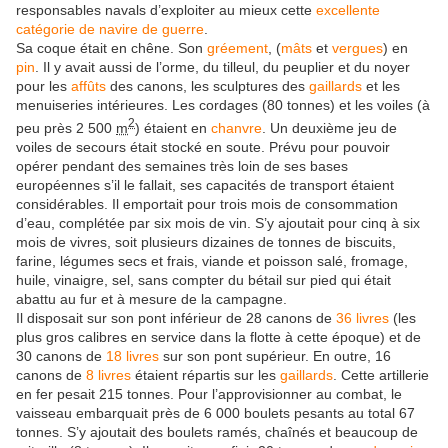
responsables navals d’exploiter au mieux cette
excellente
catégorie de navire de guerre
.
Sa coque était en chêne. Son
gréement
, (
mâts
et
vergues
) en
pin
. Il y avait aussi de l’orme, du tilleul, du peuplier et du noyer
pour les
affûts
des canons, les sculptures des
gaillards
et les
menuiseries intérieures. Les cordages (
80 tonnes
) et les voiles (à
2
peu près 2 500
m
) étaient en
chanvre
. Un deuxième jeu de
voiles de secours était stocké en soute. Prévu pour pouvoir
opérer pendant des semaines très loin de ses bases
européennes s’il le fallait, ses capacités de transport étaient
considérables. Il emportait pour trois mois de consommation
d’eau, complétée par six mois de vin. S’y ajoutait pour cinq à six
mois de vivres, soit plusieurs dizaines de tonnes de biscuits,
farine, légumes secs et frais, viande et poisson salé, fromage,
huile, vinaigre, sel, sans compter du bétail sur pied qui était
abattu au fur et à mesure de la campagne.
Il disposait sur son pont inférieur de
28 canons
de
36 livres
(les
plus gros calibres en service dans la flotte à cette époque) et de
30 canons
de
18 livres
sur son pont supérieur. En outre,
16
canons
de
8 livres
étaient répartis sur les
gaillards
. Cette artillerie
en fer pesait
215 tonnes
. Pour l’approvisionner au combat, le
vaisseau embarquait près de 6 000 boulets pesants au total
67
tonnes
. S’y ajoutait des boulets ramés, chaînés et beaucoup de