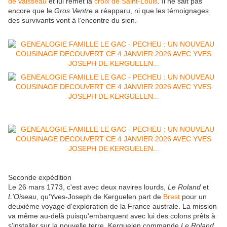
de vaisseau
et lui remet la
croix de Saint-Louis
. Il ne sait pas
encore que le
Gros Ventre
a réapparu, ni que les témoignages
des survivants vont à l'encontre du sien.
Seconde expédition
Le
26 mars 1773
, c'est avec deux navires lourds,
Le Roland
et
L'Oiseau
, qu'Yves-Joseph de Kerguelen part de
Brest
pour un
deuxième voyage d'exploration de la France australe. La mission
va même au-delà puisqu'embarquent avec lui des colons prêts à
s'installer sur la nouvelle terre. Kerguelen commande
Le Roland