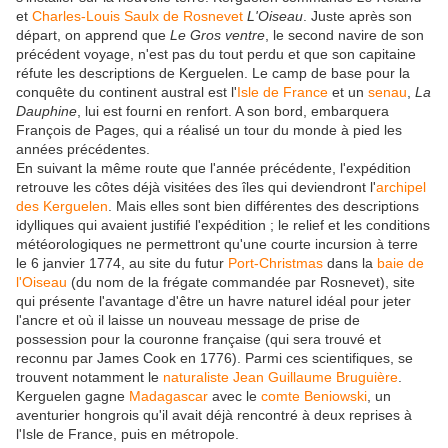
et
Charles-Louis Saulx de Rosnevet
L'Oiseau
. Juste après son
départ, on apprend que
Le Gros ventre
, le second navire de son
précédent voyage, n'est pas du tout perdu et que son capitaine
réfute les descriptions de Kerguelen. Le camp de base pour la
conquête du continent austral est l'
Isle de France
et un
senau
,
La
Dauphine
, lui est fourni en renfort. A son bord, embarquera
François de Pages, qui a réalisé un tour du monde à pied les
années précédentes.
En suivant la même route que l'année précédente, l'expédition
retrouve les côtes déjà visitées des îles qui deviendront l'
archipel
des Kerguelen
. Mais elles sont bien différentes des descriptions
idylliques qui avaient justifié l'expédition ; le relief et les conditions
météorologiques ne permettront qu'une courte incursion à terre
le
6 janvier 1774
, au site du futur
Port-Christmas
dans la
baie de
l'Oiseau
(du nom de la frégate commandée par Rosnevet), site
qui présente l'avantage d'être un havre naturel idéal pour jeter
l'ancre et où il laisse un nouveau message de prise de
possession pour la couronne française (qui sera trouvé et
reconnu par James Cook en 1776). Parmi ces scientifiques, se
trouvent notamment le
naturaliste
Jean Guillaume Bruguière
.
Kerguelen gagne
Madagascar
avec le
comte Beniowski
, un
aventurier hongrois qu'il avait déjà rencontré à deux reprises à
l'Isle de France, puis en métropole.