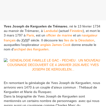
Yves Joseph de Kerguelen de Trémarec
, né le
13 février 1734
au manoir de Trémarec, à
Landudal
(actuel
Finistère
), et mort le
3 mars 1797
à
Paris
, est un
officier de marine
et un
navigateur
e
français
du
XVIII
siècle. Il découvre les
îles de la Désolation
,
auxquelles l'explorateur
anglais
James Cook
donne ensuite le
nom d'
archipel des Kerguelen
.
En remontant la généalogie de Yves Joseph de Kerguelen, nous
arrivons vers 1470 à un couple d'aïeux commun : Thébaud de
Kerguelen et Marie du Rusquec.
Dans la biographie de Yves Joseph de Kerguelen sont
mentionnés un certains nombre de personnages avec qui nous
avons aussi un cousinage comme Charles Marc du