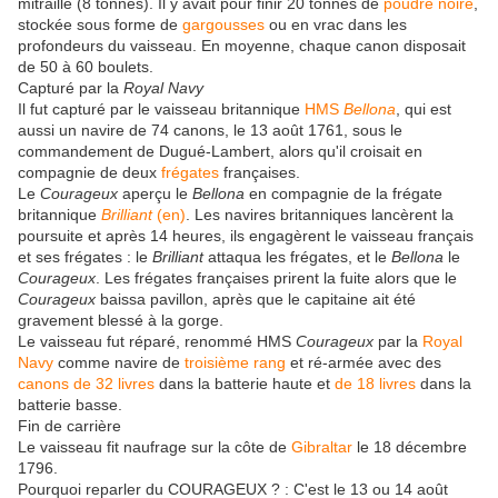
mitraille (8 tonnes). Il y avait pour finir
20 tonnes
de
poudre noire
,
stockée sous forme de
gargousses
ou en vrac dans les
profondeurs du vaisseau. En moyenne, chaque canon disposait
de 50 à 60 boulets.
Capturé par la
Royal Navy
Il fut capturé par le vaisseau britannique
HMS
Bellona
, qui est
aussi un navire de 74 canons, le 13 août 1761, sous le
commandement de Dugué-Lambert, alors qu'il croisait en
compagnie de deux
frégates
françaises.
Le
Courageux
aperçu le
Bellona
en compagnie de la frégate
britannique
Brilliant
(en)
. Les navires britanniques lancèrent la
poursuite et après 14 heures, ils engagèrent le vaisseau français
et ses frégates : le
Brilliant
attaqua les frégates, et le
Bellona
le
Courageux
. Les frégates françaises prirent la fuite alors que le
Courageux
baissa pavillon, après que le capitaine ait été
gravement blessé à la gorge.
Le vaisseau fut réparé, renommé HMS
Courageux
par la
Royal
Navy
comme navire de
troisième rang
et ré-armée avec des
canons de 32 livres
dans la batterie haute et
de 18 livres
dans la
batterie basse.
Fin de carrière
Le vaisseau fit naufrage sur la côte de
Gibraltar
le 18 décembre
1796.
Pourquoi reparler du COURAGEUX ? : C'est le 13 ou 14 août