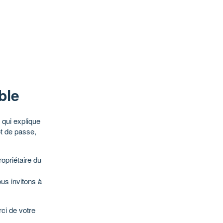
ble
qui explique
ot de passe,
opriétaire du
ous invitons à
ci de votre