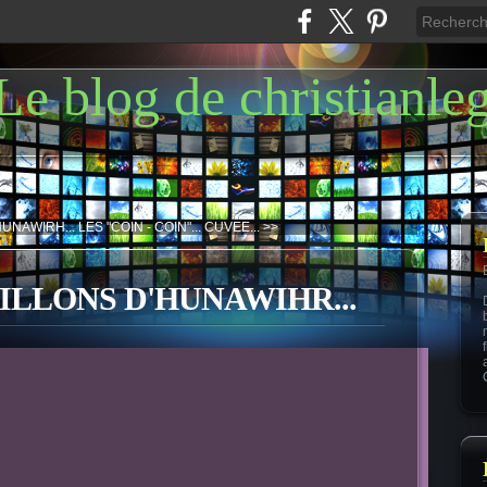
Le blog de christianle
HUNAWIRH...
LES "COIN - COIN"... CUVEE... >>
PILLONS D'HUNAWIHR...