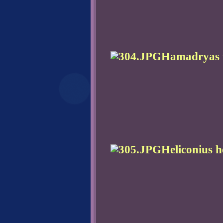
Hamadryas f
Heliconius h