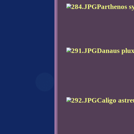
Parthenos syl
Danaus plux
Caligo astre