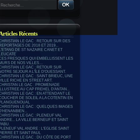
Articles Récents
CHRISTIAN LE GAC : RETOUR SUR DES
REPORTAGES DE 2018 ET 2019...
L'ETANG DE ST NAZAIRE CANET ET
LEUCATE
CES FRESQUES QUI EMBELLISSENT LES
MURS DE NOS VILLES....
CHRISTIAN LE GAC : RETOUR SUR
NOTRE SEJOUR A L'ÎLE D'OUESSANT.
CHRISTIAN LE GAC : SAINT BRIEUC, UNE
VILLE RICHE EN STREET ART.
CHRISTAN LE GAC : PROMENADE
ILLUSTREE AU CAP FREHEL D'ANTAN...
CHRISTIAN LE GAC : EN ATTENDANT LE
COUCHER DE SOLEIL A LA COTENTIN EN
PLANGUENOUAL
CHRISTIAN LE GAC : QUELQUES IMAGES
D'HENANBIEN...
CHRISTIAN LE GAC : PLENEUF VAL
ANDRE... LA VILLE BERNEUF ET SAINT
PABU.
PLENEUF VAL ANDRE : L'EGLISE SAINT
PIERRE ET SAINT PAUL
CHRISTIAN LE GAC : DU CÔTE DE PORT