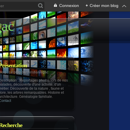
Connexion
+
Créer mon blog
gac
Présentation
Blog
: Le blog de christianlegac
Description
: Reportages photos lors de nos
balades, découverte d'une activité, d'un
métier. Découverte de la nature , faune et
flore, les arbres remarquables. Histoire et
architecture. Généalogie familiale.
Contact
Recherche