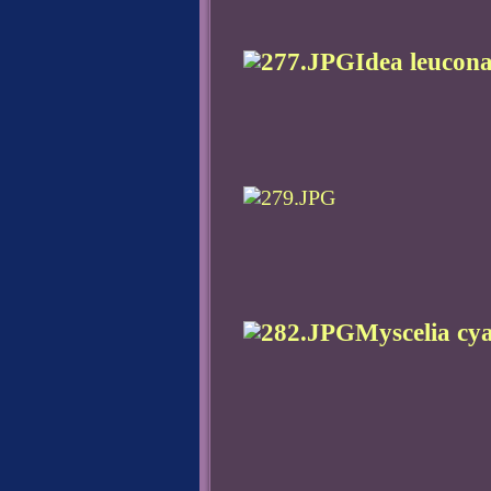
Idea leucona
Myscelia cya