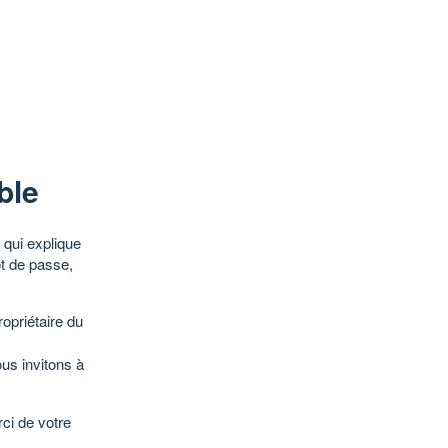
ble
qui explique
ot de passe,
opriétaire du
ous invitons à
ci de votre