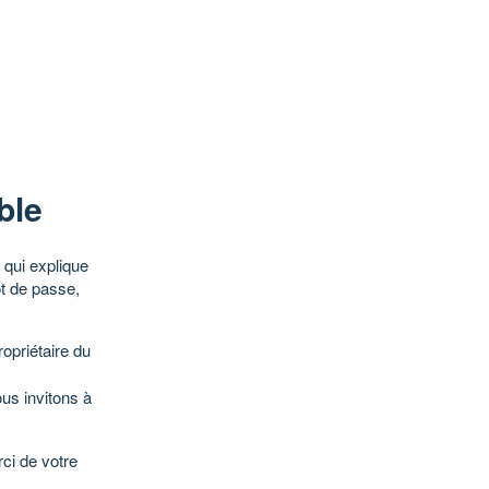
ble
qui explique
ot de passe,
opriétaire du
ous invitons à
ci de votre