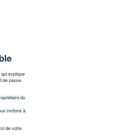
ble
qui explique
ot de passe,
opriétaire du
ous invitons à
ci de votre