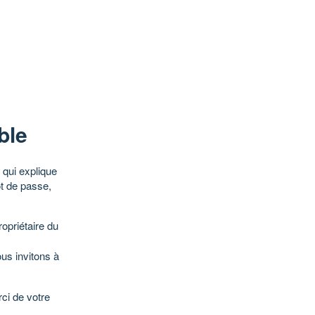
ble
qui explique
ot de passe,
opriétaire du
ous invitons à
ci de votre