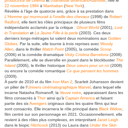
productrice de cinéma
et
chanteuse
américano
-
danoise
, née le
22
novembre
1984
à
Manhattan
(
New York
).
Révélée à l'âge de quatorze ans, grâce à sa prestation dans
L'Homme qui murmurait à l'oreille des chevaux
(1998) de
Robert
Redford
, elle tient les rôles principaux de plusieurs films
indépendants acclamés par la critique :
Ghost World
(2001),
Lost
in Translation
et
La Jeune Fille à la perle
(2003). Ces deux
derniers longs-métrages lui valent deux nominations aux
Golden
Globes
. Par la suite, elle tourne à trois reprises avec
Woody
Allen
, dans le thriller
Match Point
(2005), la comédie
Scoop
(2006) et la comédie dramatique
Vicky Cristina Barcelona
(2008).
Parallèlement, elle se diversifie en jouant dans le blockbuster
The
Island
(2005), le thriller historique
Deux sœurs pour un roi
(2008)
ou encore la comédie romantique
Ce que pensent les hommes
(2009).
À partir de 2010 et du film
Iron Man 2
, Scarlett Johansson devient
un pilier de l'
Univers cinématographique Marvel
, dans lequel elle
incarne Natasha Romanoff, la
Veuve noire
, apparaissant dans les
films consacrés à
Thor
ainsi qu'à
Captain America
et faisant
partie des six
Avengers
originaux dans les quatre films qui leur
sont consacrés. Elle incarnera le rôle principal dans
Black Widow
,
film centré sur son personnage en 2021. Occasionnellement, elle
revient à des rôles plus complexes, en interprétant
Janet Leigh
dans le biopic
Hitchcock
(2013) ou Laura dans
Under the Skin