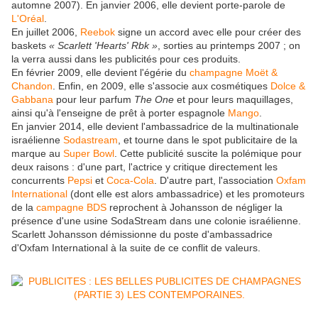
automne 2007). En
janvier 2006
, elle devient porte-parole de
L'Oréal
.
En
juillet 2006
,
Reebok
signe un accord avec elle pour créer des
baskets
« Scarlett 'Hearts' Rbk »
, sorties au printemps 2007 ; on
la verra aussi dans les publicités pour ces produits.
En
février 2009
, elle devient l'égérie du
champagne Moët &
Chandon
. Enfin, en 2009, elle s'associe aux cosmétiques
Dolce &
Gabbana
pour leur parfum
The One
et pour leurs maquillages,
ainsi qu'à l'enseigne de prêt à porter espagnole
Mango
.
En
janvier 2014
, elle devient l'ambassadrice de la multinationale
israélienne
Sodastream
, et tourne dans le spot publicitaire de la
marque au
Super Bowl
. Cette publicité suscite la polémique pour
deux raisons : d'une part, l'actrice y critique directement les
concurrents
Pepsi
et
Coca-Cola
. D'autre part, l'association
Oxfam
International
(dont elle est alors ambassadrice) et les promoteurs
de la
campagne BDS
reprochent à Johansson de négliger la
présence d'une usine SodaStream dans une colonie israélienne.
Scarlett Johansson démissionne du poste d'ambassadrice
d'Oxfam International à la suite de ce conflit de valeurs.