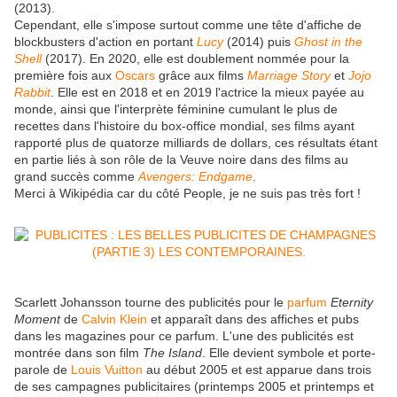
(2013).
Cependant, elle s'impose surtout comme une tête d'affiche de
blockbusters d'action en portant
Lucy
(2014) puis
Ghost in the
Shell
(2017). En 2020, elle est doublement nommée pour la
première fois aux
Oscars
grâce aux films
Marriage Story
et
Jojo
Rabbit
. Elle est en 2018 et en 2019 l'actrice la mieux payée au
monde, ainsi que l'interprète féminine cumulant le plus de
recettes dans l'histoire du box-office mondial, ses films ayant
rapporté plus de quatorze milliards de dollars, ces résultats étant
en partie liés à son rôle de la Veuve noire dans des films au
grand succès comme
Avengers: Endgame
.
Merci à Wikipédia car du côté People, je ne suis pas très fort !
Scarlett Johansson tourne des publicités pour le
parfum
Eternity
Moment
de
Calvin Klein
et apparaît dans des affiches et pubs
dans les magazines pour ce parfum. L'une des publicités est
montrée dans son film
The Island
. Elle devient symbole et porte-
parole de
Louis Vuitton
au début 2005 et est apparue dans trois
de ses campagnes publicitaires (printemps 2005 et printemps et