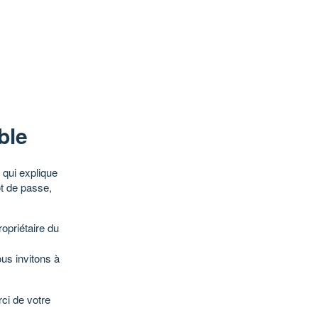
ble
qui explique
ot de passe,
opriétaire du
ous invitons à
ci de votre