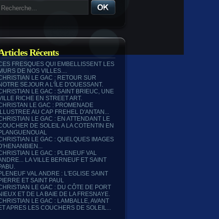
Articles Récents
CES FRESQUES QUI EMBELLISSENT LES
MURS DE NOS VILLES....
CHRISTIAN LE GAC : RETOUR SUR
NOTRE SEJOUR A L'ÎLE D'OUESSANT.
CHRISTIAN LE GAC : SAINT BRIEUC, UNE
VILLE RICHE EN STREET ART.
CHRISTAN LE GAC : PROMENADE
ILLUSTREE AU CAP FREHEL D'ANTAN...
CHRISTIAN LE GAC : EN ATTENDANT LE
COUCHER DE SOLEIL A LA COTENTIN EN
PLANGUENOUAL
CHRISTIAN LE GAC : QUELQUES IMAGES
D'HENANBIEN...
CHRISTIAN LE GAC : PLENEUF VAL
ANDRE... LA VILLE BERNEUF ET SAINT
PABU.
PLENEUF VAL ANDRE : L'EGLISE SAINT
PIERRE ET SAINT PAUL
CHRISTIAN LE GAC : DU CÔTE DE PORT
NIEUX ET DE LA BAIE DE LA FRESNAYE.
CHRISTIAN LE GAC : LAMBALLE, AVANT
ET APRES LES COUCHERS DE SOLEIL...