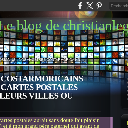
Le blog de christianle
ICAINS...
NOS ANCÊTRES COSTARMORICAINS... >>
 COSTARMORICAINS
ES CARTES POSTALES
LEURS VILLES OU
artes postales aurait sans doute fait plaisir
 et à mon grand père paternel qui avant de