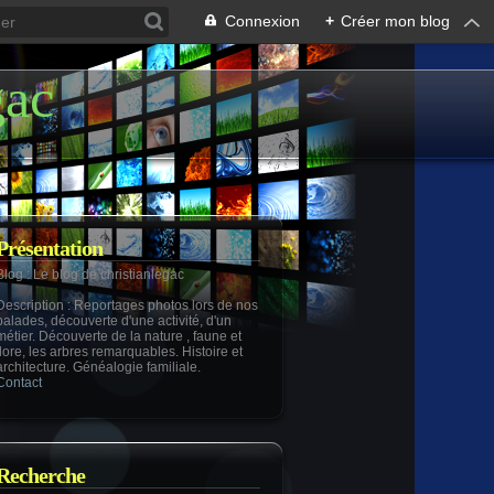
Connexion
+
Créer mon blog
gac
Présentation
Blog
: Le blog de christianlegac
Description
: Reportages photos lors de nos
balades, découverte d'une activité, d'un
métier. Découverte de la nature , faune et
flore, les arbres remarquables. Histoire et
architecture. Généalogie familiale.
Contact
Recherche