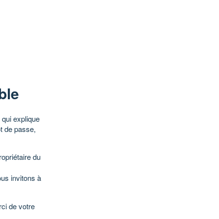
ble
qui explique
ot de passe,
opriétaire du
ous invitons à
ci de votre