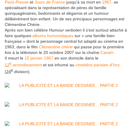
Paris-Presse
et
Jours de France
jusqu'à sa mort en
1967
, se
spécialisant dans la représentation de pères de famille
quinquagénaires, bedonnants et dégarnis et un humour
délibérément bon enfant. Un de ses principaux personnages est
Clémentine Chérie.
Après son bien célèbre
Humour verboten
il s'est surtout attaché à
faire quelques
albums humoristiques
sur « une famille bien
française » dont le personnage central fut adapté au cinéma en
1963, dans le film
Clémentine chérie
qui passe pour la première
fois à la télévision le
20 octobre 2007
sur la chaîne
Canal+
.
Il meurt le
15
janvier
1967
en son domicile dans le
e
12
arrondissement
et est inhumé au
cimetière parisien d'Ivry
e
(
24
division).