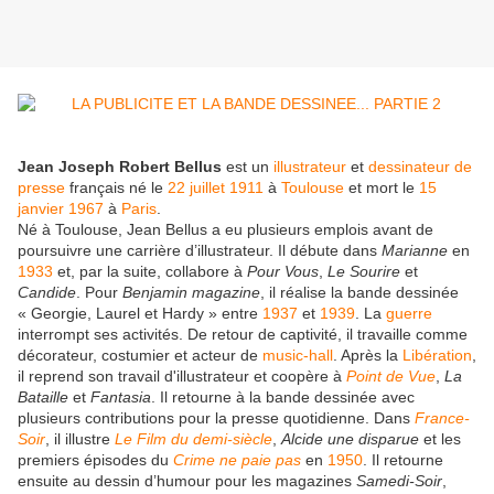
Jean Joseph Robert Bellus
est un
illustrateur
et
dessinateur de
presse
français né le
22
juillet
1911
à
Toulouse
et mort le
15
janvier
1967
à
Paris
.
Né à Toulouse, Jean Bellus a eu plusieurs emplois avant de
poursuivre une carrière d’illustrateur. Il débute dans
Marianne
en
1933
et, par la suite, collabore à
Pour Vous
,
Le Sourire
et
Candide
. Pour
Benjamin magazine
, il réalise la bande dessinée
« Georgie, Laurel et Hardy » entre
1937
et
1939
. La
guerre
interrompt ses activités. De retour de captivité, il travaille comme
décorateur, costumier et acteur de
music-hall
. Après la
Libération
,
il reprend son travail d'illustrateur et coopère à
Point de Vue
,
La
Bataille
et
Fantasia
. Il retourne à la bande dessinée avec
plusieurs contributions pour la presse quotidienne. Dans
France-
Soir
, il illustre
Le Film du demi-siècle
,
Alcide une disparue
et les
premiers épisodes du
Crime ne paie pas
en
1950
. Il retourne
ensuite au dessin d’humour pour les magazines
Samedi-Soir
,