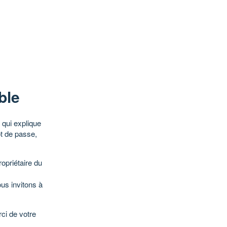
ble
qui explique
ot de passe,
opriétaire du
ous invitons à
ci de votre