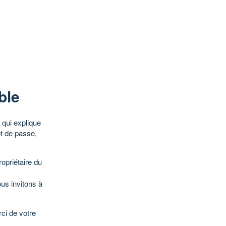
ble
qui explique
ot de passe,
opriétaire du
ous invitons à
ci de votre