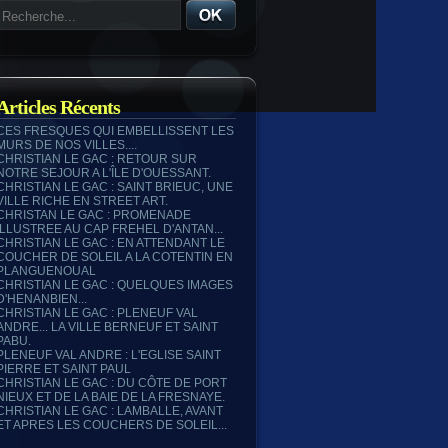
Articles Récents
CES FRESQUES QUI EMBELLISSENT LES
MURS DE NOS VILLES....
CHRISTIAN LE GAC : RETOUR SUR
NOTRE SEJOUR A L'ÎLE D'OUESSANT.
CHRISTIAN LE GAC : SAINT BRIEUC, UNE
VILLE RICHE EN STREET ART.
CHRISTAN LE GAC : PROMENADE
ILLUSTREE AU CAP FREHEL D'ANTAN...
CHRISTIAN LE GAC : EN ATTENDANT LE
COUCHER DE SOLEIL A LA COTENTIN EN
PLANGUENOUAL
CHRISTIAN LE GAC : QUELQUES IMAGES
D'HENANBIEN...
CHRISTIAN LE GAC : PLENEUF VAL
ANDRE... LA VILLE BERNEUF ET SAINT
PABU.
PLENEUF VAL ANDRE : L'EGLISE SAINT
PIERRE ET SAINT PAUL
CHRISTIAN LE GAC : DU CÔTE DE PORT
NIEUX ET DE LA BAIE DE LA FRESNAYE.
CHRISTIAN LE GAC : LAMBALLE, AVANT
ET APRES LES COUCHERS DE SOLEIL...