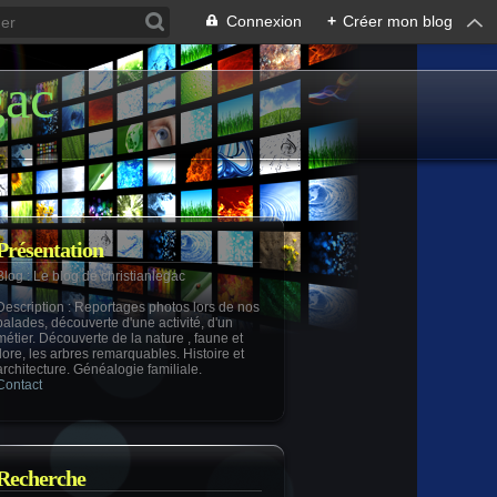
Connexion
+
Créer mon blog
gac
Présentation
Blog
: Le blog de christianlegac
Description
: Reportages photos lors de nos
balades, découverte d'une activité, d'un
métier. Découverte de la nature , faune et
flore, les arbres remarquables. Histoire et
architecture. Généalogie familiale.
Contact
Recherche