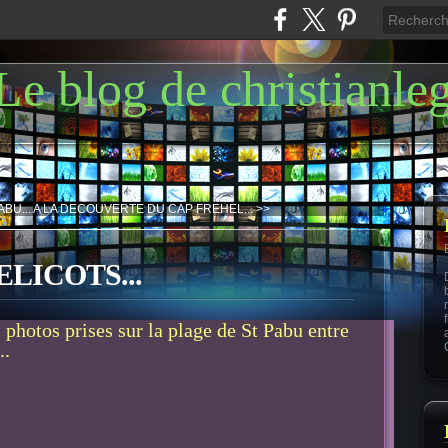
Le blog de christianle
ABU...
A LA DECOUVERTE DU CAP FREHEL... >>
LICOTS...
 photos prises sur la plage de St Pabu entre
..