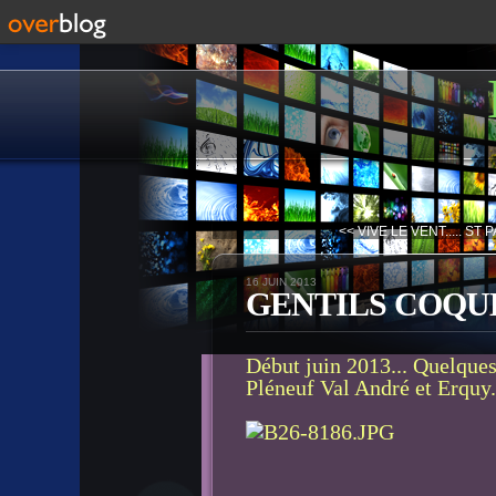
<< VIVE LE VENT..... ST P
16 JUIN 2013
GENTILS COQUE
Début juin 2013... Quelques
Pléneuf Val André et Erquy.