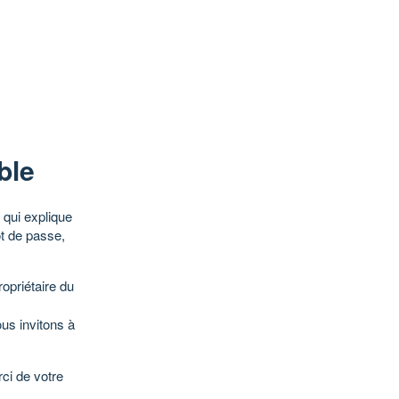
ble
qui explique
ot de passe,
opriétaire du
ous invitons à
ci de votre