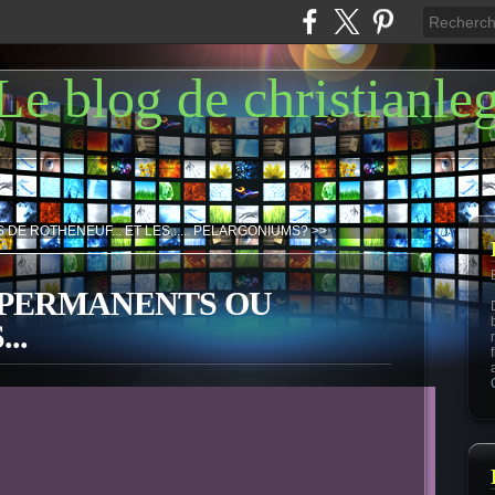
Le blog de christianle
 DE ROTHENEUF...
ET LES...... PELARGONIUMS? >>
 PERMANENTS OU
..