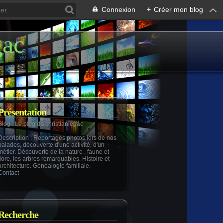
Connexion
+
Créer mon blog
gac
Présentation
Blog
: Le blog de christianlegac
Description
: Reportages photos lors de nos
balades, découverte d'une activité, d'un
métier. Découverte de la nature , faune et
flore, les arbres remarquables. Histoire et
architecture. Généalogie familiale.
Contact
Recherche