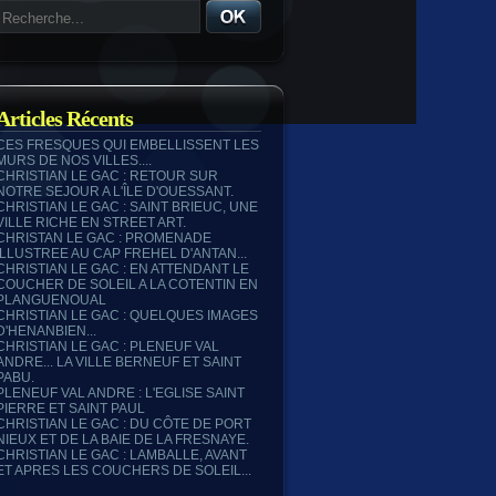
Articles Récents
CES FRESQUES QUI EMBELLISSENT LES
MURS DE NOS VILLES....
CHRISTIAN LE GAC : RETOUR SUR
NOTRE SEJOUR A L'ÎLE D'OUESSANT.
CHRISTIAN LE GAC : SAINT BRIEUC, UNE
VILLE RICHE EN STREET ART.
CHRISTAN LE GAC : PROMENADE
ILLUSTREE AU CAP FREHEL D'ANTAN...
CHRISTIAN LE GAC : EN ATTENDANT LE
COUCHER DE SOLEIL A LA COTENTIN EN
PLANGUENOUAL
CHRISTIAN LE GAC : QUELQUES IMAGES
D'HENANBIEN...
CHRISTIAN LE GAC : PLENEUF VAL
ANDRE... LA VILLE BERNEUF ET SAINT
PABU.
PLENEUF VAL ANDRE : L'EGLISE SAINT
PIERRE ET SAINT PAUL
CHRISTIAN LE GAC : DU CÔTE DE PORT
NIEUX ET DE LA BAIE DE LA FRESNAYE.
CHRISTIAN LE GAC : LAMBALLE, AVANT
ET APRES LES COUCHERS DE SOLEIL...