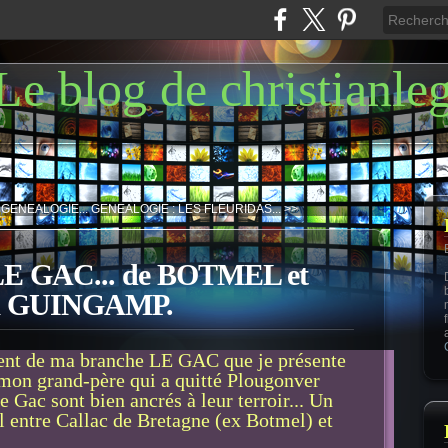
Le blog de christianle
 GENEALOGIE...
GENEALOGIE : LES FLEURIDAS... >>
 GAC... de BOTMEL et
 GUINGAMP.
ment de ma branche LE GAC que je présente
t mon grand-père qui a quitté Plougonver
Gac sont bien ancrés à leur terroir... Un
al entre Callac de Bretagne (ex Botmel) et