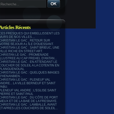
Articles Récents
CES FRESQUES QUI EMBELLISSENT LES
MURS DE NOS VILLES....
CHRISTIAN LE GAC : RETOUR SUR
NOTRE SEJOUR A L'ÎLE D'OUESSANT.
CHRISTIAN LE GAC : SAINT BRIEUC, UNE
VILLE RICHE EN STREET ART.
CHRISTAN LE GAC : PROMENADE
ILLUSTREE AU CAP FREHEL D'ANTAN...
CHRISTIAN LE GAC : EN ATTENDANT LE
COUCHER DE SOLEIL A LA COTENTIN EN
PLANGUENOUAL
CHRISTIAN LE GAC : QUELQUES IMAGES
D'HENANBIEN...
CHRISTIAN LE GAC : PLENEUF VAL
ANDRE... LA VILLE BERNEUF ET SAINT
PABU.
PLENEUF VAL ANDRE : L'EGLISE SAINT
PIERRE ET SAINT PAUL
CHRISTIAN LE GAC : DU CÔTE DE PORT
NIEUX ET DE LA BAIE DE LA FRESNAYE.
CHRISTIAN LE GAC : LAMBALLE, AVANT
ET APRES LES COUCHERS DE SOLEIL...