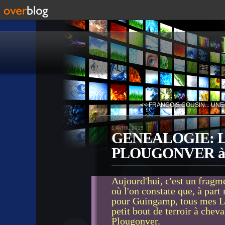
<< FRANCOIS COUSIN... UNE
1 AVRIL 2015
GENEALOGIE: LE
PLOUGONVER à
Aujourd'hui, c'est un frag
où l'on constate que, à par
pour Guingamp, tous mes Le 
petit bout de terroir à chev
Plougonver.