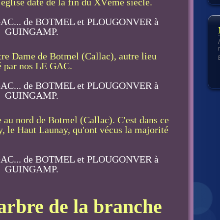
 église date de la fin du XVème siècle.
otre Dame de Botmel (Callac), autre lieu
é par nos LE GAC.
ge au nord de Botmel (Callac). C'est dans ce
ay, le Haut Launay, qu'ont vécus la majorité
'arbre de la branche