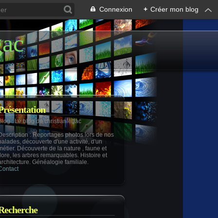
Connexion
+
Créer mon blog
gac
Présentation
Blog
: Le blog de christianlegac
Description
: Reportages photos lors de nos
balades, découverte d'une activité, d'un
métier. Découverte de la nature , faune et
flore, les arbres remarquables. Histoire et
architecture. Généalogie familiale.
Contact
Recherche