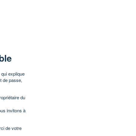
ble
qui explique
ot de passe,
opriétaire du
ous invitons à
ci de votre