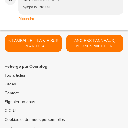
Stev
27/06/2019 16:19
sympa la liste ! XD
Répondre
< LAMBALLE... LA VIE SUR
ANCIENS PANNEAUX,
LE PLAN D'EAU.
BORNES MICHELIN,
PLAQUES DE COCHERS...
C'ETAIT AUTREFOIS !. >
Hébergé par Overblog
Top articles
Pages
Contact
Signaler un abus
C.G.U.
Cookies et données personnelles