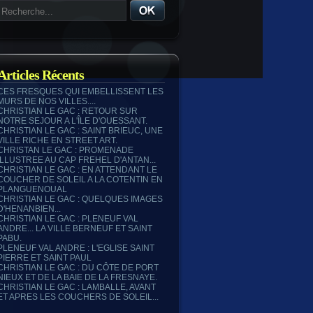
Articles Récents
CES FRESQUES QUI EMBELLISSENT LES
MURS DE NOS VILLES....
CHRISTIAN LE GAC : RETOUR SUR
NOTRE SEJOUR A L'ÎLE D'OUESSANT.
CHRISTIAN LE GAC : SAINT BRIEUC, UNE
VILLE RICHE EN STREET ART.
CHRISTAN LE GAC : PROMENADE
ILLUSTREE AU CAP FREHEL D'ANTAN...
CHRISTIAN LE GAC : EN ATTENDANT LE
COUCHER DE SOLEIL A LA COTENTIN EN
PLANGUENOUAL
CHRISTIAN LE GAC : QUELQUES IMAGES
D'HENANBIEN...
CHRISTIAN LE GAC : PLENEUF VAL
ANDRE... LA VILLE BERNEUF ET SAINT
PABU.
PLENEUF VAL ANDRE : L'EGLISE SAINT
PIERRE ET SAINT PAUL
CHRISTIAN LE GAC : DU CÔTE DE PORT
NIEUX ET DE LA BAIE DE LA FRESNAYE.
CHRISTIAN LE GAC : LAMBALLE, AVANT
ET APRES LES COUCHERS DE SOLEIL...