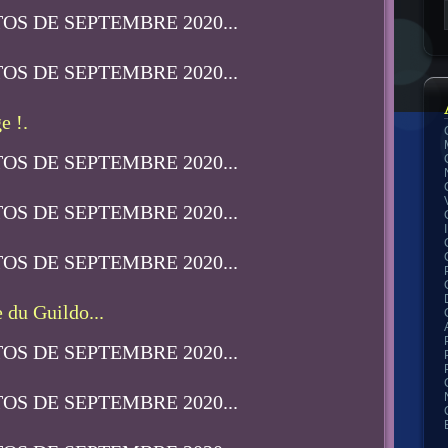
e !.
du Guildo...