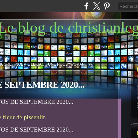
Le blog de christianle
CORE...
NOEMIE LE GAC... UNE RUGBYWOMAN... >>
SEPTEMBRE 2020...
 fleur de pissenlit.