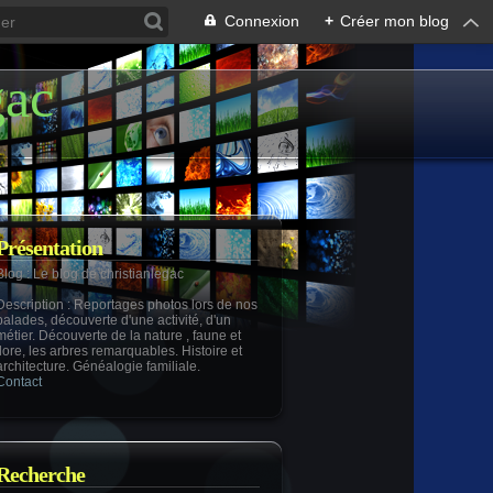
Connexion
+
Créer mon blog
gac
Présentation
Blog
: Le blog de christianlegac
Description
: Reportages photos lors de nos
balades, découverte d'une activité, d'un
métier. Découverte de la nature , faune et
flore, les arbres remarquables. Histoire et
architecture. Généalogie familiale.
Contact
Recherche