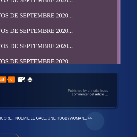
st
0
Published by christianlegac
commenter cet article
…
CORE...
NOEMIE LE GAC... UNE RUGBYWOMAN... >>