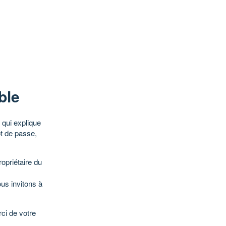
ble
qui explique
ot de passe,
opriétaire du
ous invitons à
ci de votre