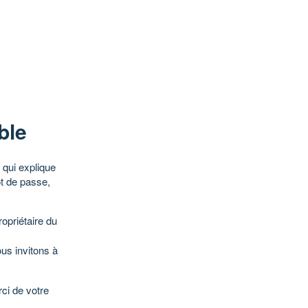
ble
qui explique
ot de passe,
opriétaire du
ous invitons à
ci de votre