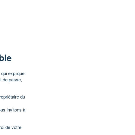
ble
qui explique
ot de passe,
opriétaire du
ous invitons à
ci de votre