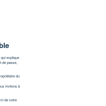
ble
qui explique
ot de passe,
opriétaire du
ous invitons à
ci de votre