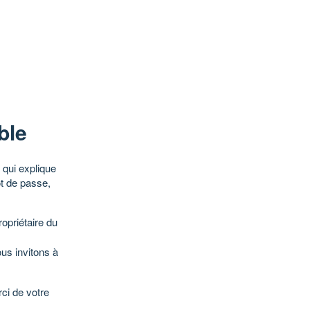
ble
qui explique
ot de passe,
opriétaire du
ous invitons à
ci de votre