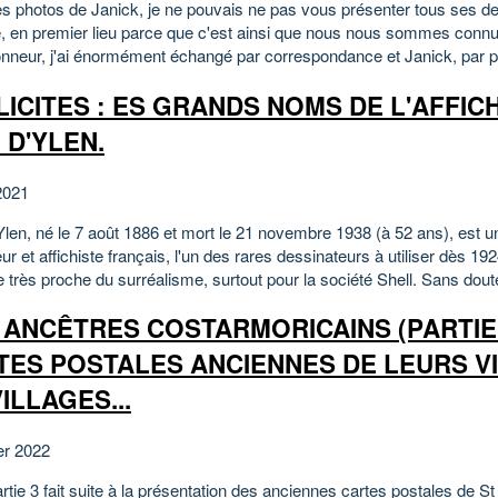
es photos de Janick, je ne pouvais ne pas vous présenter tous ses d
, en premier lieu parce que c'est ainsi que nous nous sommes connus
onneur, j'ai énormément échangé par correspondance et Janick, par pla
ICITES : ES GRANDS NOMS DE L'AFFICHE
 D'YLEN.
2021
len, né le 7 août 1886 et mort le 21 novembre 1938 (à 52 ans), est un
teur et affichiste français, l'un des rares dessinateurs à utiliser dès 19
 très proche du surréalisme, surtout pour la société Shell. Sans doute
 ANCÊTRES COSTARMORICAINS (PARTIE 3
TES POSTALES ANCIENNES DE LEURS V
ILLAGES...
er 2022
rtie 3 fait suite à la présentation des anciennes cartes postales de St 