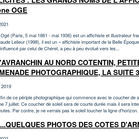
ICITES : LES GRANDS NOMS DE L'AFFIC
ène OGE
2021
gé (Paris, 5 mai 1861 - mai 1936) est un affichiste et illustrateur fr
ude Lelieur (1998), il est un « affichiste important de la Belle Époque
influencé par celui de Chéret, a peu à peu évolué vers les...
L'AVRANCHIN AU NORD COTENTIN, PETIT
MENADE PHOTOGRAPHIQUE, LA SUITE 3
et 2019
t fin de ce périple photographique qui commence avec le coucher de so
 7 juillet. Ce coucher de soleil sera de courte durée mais il sera int
utes. Par contre, je ne verrais pas le soleil toucher la ligne d'horizon.
1...QUELQUES PHOTOS DES COTES D'AR
2021