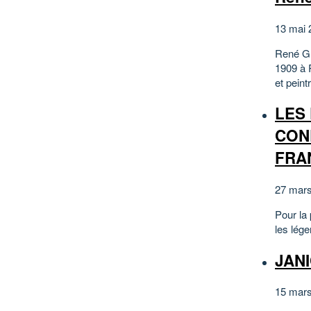
13 mai 
René Gr
1909 à R
et peint
LES 
CON
FRAN
27 mar
Pour la
les lége
JANI
15 mar