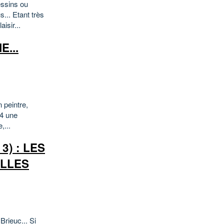
essins ou
... Etant très
isir...
...
 peintre,
24 une
,...
) : LES
ILLES
Brieuc... Si