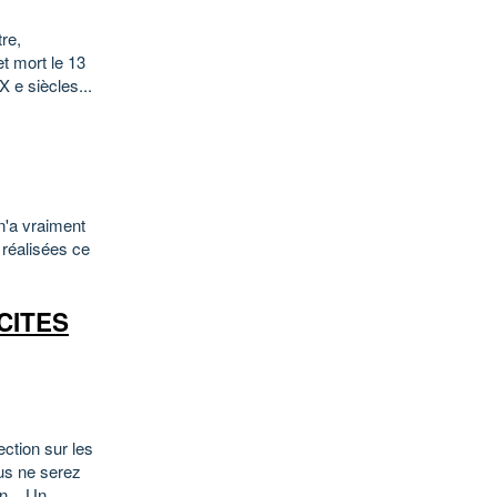
re,
et mort le 13
 e siècles...
n'a vraiment
 réalisées ce
CITES
ection sur les
ous ne serez
... Un...