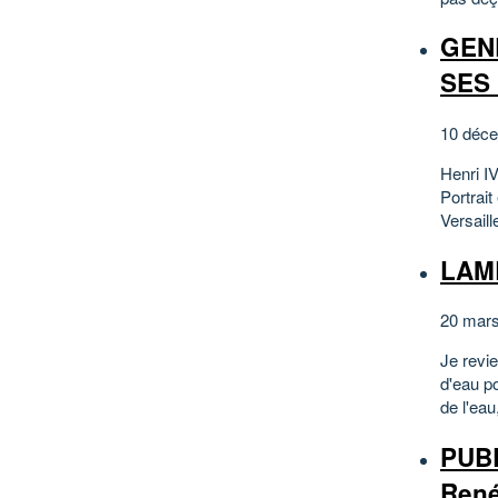
GENE
SES 
10 déc
Henri IV
Portrait
Versaill
LAMB
20 mar
Je revie
d'eau p
de l'eau
PUBL
René