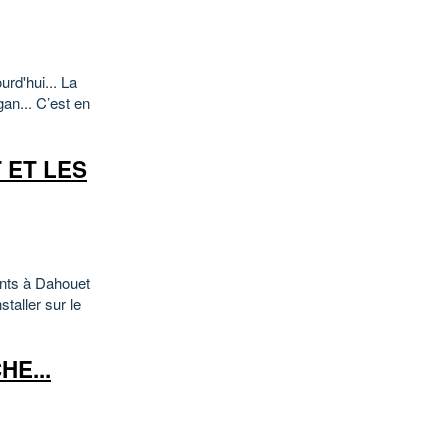
urd'hui... La
an... C’est en
 ET LES
ments à Dahouet
staller sur le
HE...