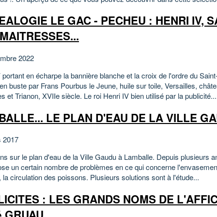
ALOGIE LE GAC - PECHEU : HENRI IV, SA
MAITRESSES...
embre 2022
 portant en écharpe la bannière blanche et la croix de l'ordre du Saint
 en buste par Frans Pourbus le Jeune, huile sur toile, Versailles, chât
es et Trianon, XVIIe siècle. Le roi Henri IV bien utilisé par la publicité...
ALLE... LE PLAN D'EAU DE LA VILLE G
s 2017
ns sur le plan d'eau de la Ville Gaudu à Lamballe. Depuis plusieurs 
ose un certain nombre de problèmes en ce qui concerne l'envasement,
, la circulation des poissons. Plusieurs solutions sont à l'étude...
ICITES : LES GRANDS NOMS DE L'AFFIC
 GRUAU...