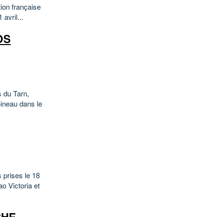
ion française
vril...
OS
s du Tarn,
oineau dans le
 prises le 18
ao Victoria et