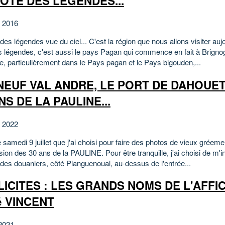
OTE DES LEGENDES...
et 2016
des légendes vue du ciel... C'est la région que nous allons visiter aujo
s légendes, c'est aussi le pays Pagan qui commence en fait à Brignog
e, particulièrement dans le Pays pagan et le Pays bigouden,...
NEUF VAL ANDRE, LE PORT DE DAHOUET
NS DE LA PAULINE...
et 2022
 samedi 9 juillet que j'ai choisi pour faire des photos de vieux grée
sion des 30 ans de la PAULINE. Pour être tranquille, j'ai choisi de m'in
des douaniers, côté Planguenoual, au-dessus de l'entrée...
ICITES : LES GRANDS NOMS DE L'AFFIC
é VINCENT
2021