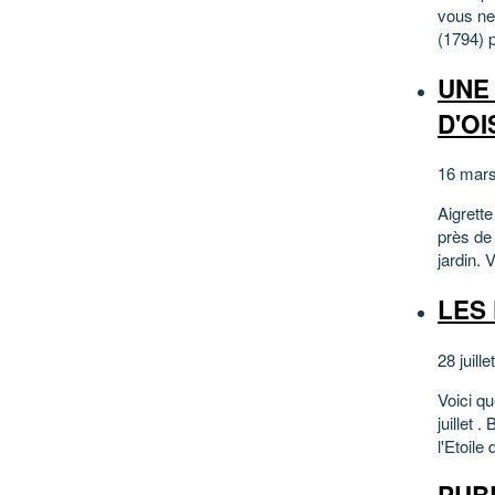
vous ne
(1794) 
UNE
D'OI
16 mar
Aigrette
près de
jardin. 
LES 
28 juill
Voici q
juillet 
l'Etoile