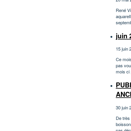
René Vi
aquarell
septemb
juin
15 juin 
Ce mois
pas vou
mois ci 
PUBL
ANCI
30 juin 
De très 
boissons
pas déç