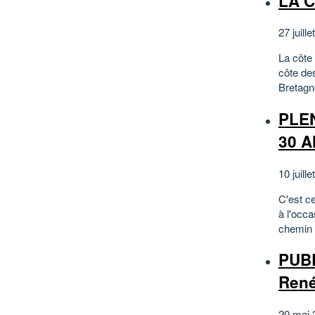
LA C
27 juill
La côte 
côte de
Bretagn
PLE
30 A
10 juill
C'est ce
à l'occa
chemin 
PUBL
Ren
20 mai 