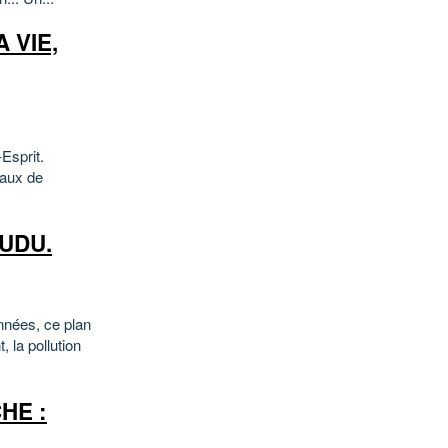
 VIE,
-Esprit.
eaux de
AUDU.
années, ce plan
 la pollution
HE :