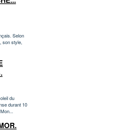
HE...
ançais. Selon
, son style,
E
.
leil du
ense durant 10
 Mon...
MOR.