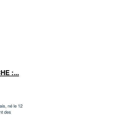
E :...
ais, né le 12
nt des