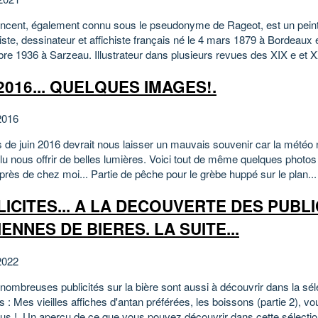
ncent, également connu sous le pseudonyme de Rageot, est un peint
iste, dessinateur et affichiste français né le 4 mars 1879 à Bordeaux 
re 1936 à Sarzeau. Illustrateur dans plusieurs revues des XIX e et XX
 2016... QUELQUES IMAGES!.
2016
 de juin 2016 devrait nous laisser un mauvais souvenir car la météo 
lu nous offrir de belles lumières. Voici tout de même quelques photos
près de chez moi... Partie de pêche pour le grèbe huppé sur le plan...
ICITES... A LA DECOUVERTE DES PUBLI
ENNES DE BIERES. LA SUITE...
2022
nombreuses publicités sur la bière sont aussi à découvrir dans la sél
 : Mes vieilles affiches d'antan préférées, les boissons (partie 2), v
us !. Un aperçu de ce que vous pouvez découvrir dans cette sélection