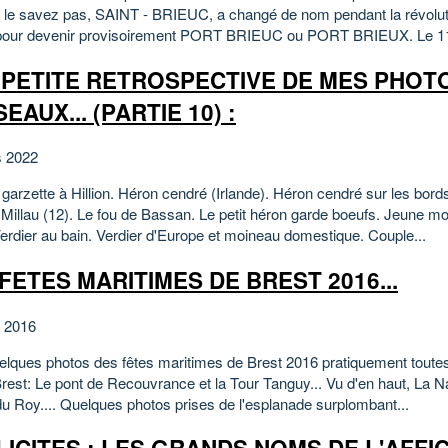
 le savez pas, SAINT - BRIEUC, a changé de nom pendant la révolut
pour devenir provisoirement PORT BRIEUC ou PORT BRIEUX. Le 11 a
 PETITE RETROSPECTIVE DE MES PHOT
SEAUX... (PARTIE 10) :
s 2022
 garzette à Hillion. Héron cendré (Irlande). Héron cendré sur les bord
 Millau (12). Le fou de Bassan. Le petit héron garde boeufs. Jeune m
Verdier au bain. Verdier d'Europe et moineau domestique. Couple...
FETES MARITIMES DE BREST 2016...
et 2016
uelques photos des fêtes maritimes de Brest 2016 pratiquement toutes
. Brest: Le pont de Recouvrance et la Tour Tanguy... Vu d'en haut, La N
 du Roy.... Quelques photos prises de l'esplanade surplombant...