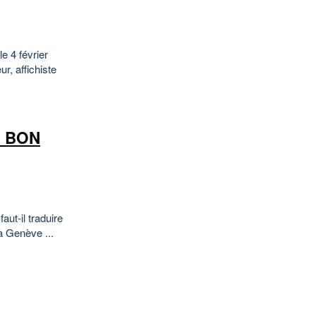
e 4 février
ur, affichiste
N BON
ut-il traduire
à Genève ...