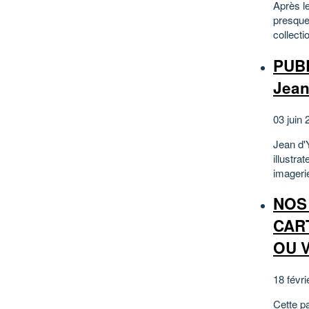
Après l
presque
collecti
PUBL
Jean
03 juin 
Jean d'Y
illustra
imagerie
NOS
CAR
OU V
18 févri
Cette pa