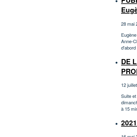
PUBL
Eug
28 mai 
Eugène O
Anne-Cla
d'abord 
DE 
PRO
12 juill
Suite e
dimanche
à 15 min
202
16 mai 