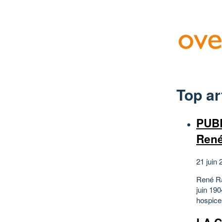
Top ar
PUBL
Ren
21 juin 
René Rav
juin 190
hospice