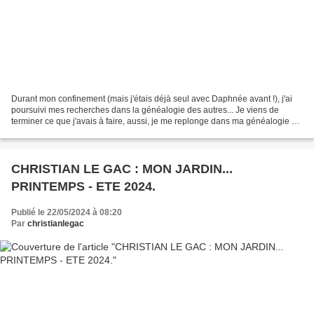
Durant mon confinement (mais j'étais déjà seul avec Daphnée avant !), j'ai
poursuivi mes recherches dans la généalogie des autres... Je viens de
terminer ce que j'avais à faire, aussi, je me replonge dans ma généalogie et
celle de Janick, même si je savais...
CHRISTIAN LE GAC : MON JARDIN...
PRINTEMPS - ETE 2024.
Publié le 22/05/2024 à 08:20
Par
christianlegac