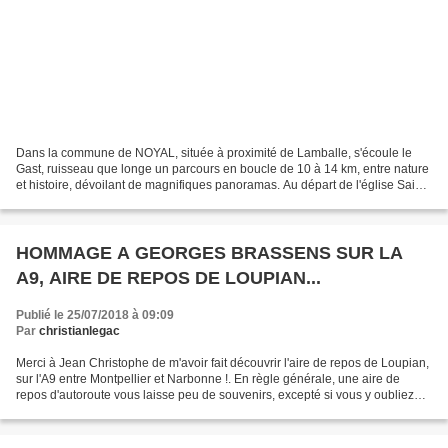
Dans la commune de NOYAL, située à proximité de Lamballe, s'écoule le
Gast, ruisseau que longe un parcours en boucle de 10 à 14 km, entre nature
et histoire, dévoilant de magnifiques panoramas. Au départ de l'église Saint-
Sébastien, au bourg, ou du lieu-dit...
HOMMAGE A GEORGES BRASSENS SUR LA
A9, AIRE DE REPOS DE LOUPIAN...
Publié le 25/07/2018 à 09:09
Par
christianlegac
Merci à Jean Christophe de m'avoir fait découvrir l'aire de repos de Loupian,
sur l'A9 entre Montpellier et Narbonne !. En règle générale, une aire de
repos d'autoroute vous laisse peu de souvenirs, excepté si vous y oubliez
votre épouse, l'un de vos...