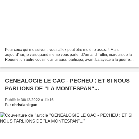
Pour ceux qui me suivent, vous allez peut être me dire assez !. Mais,
aujourd'hui, je vais quand même vous parler d'Armand Tuffin, marquis de la
Rouërie, un autre cousin qui lui aussi participa, avant Lafayette à la guerre
d'indépendance américaine et...
GENEALOGIE LE GAC - PECHEU : ET SI NOUS
PARLIONS DE "LA MONTESPAN"...
Publié le 30/12/2022 à 11:16
Par
christianlegac