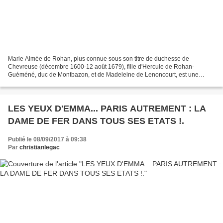
Marie Aimée de Rohan, plus connue sous son titre de duchesse de
Chevreuse (décembre 1600-12 août 1679), fille d'Hercule de Rohan-
Guéméné, duc de Montbazon, et de Madeleine de Lenoncourt, est une
femme de la noblesse française réputée surtout pour son...
LES YEUX D'EMMA... PARIS AUTREMENT : LA
DAME DE FER DANS TOUS SES ETATS !.
Publié le 08/09/2017 à 09:38
Par
christianlegac