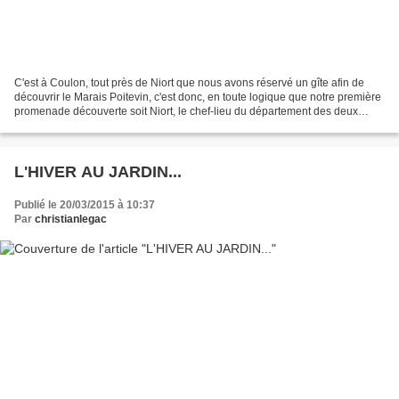
C'est à Coulon, tout près de Niort que nous avons réservé un gîte afin de
découvrir le Marais Poitevin, c'est donc, en toute logique que notre première
promenade découverte soit Niort, le chef-lieu du département des deux
Sèvres (pas des deux chèvres...
L'HIVER AU JARDIN...
Publié le 20/03/2015 à 10:37
Par
christianlegac