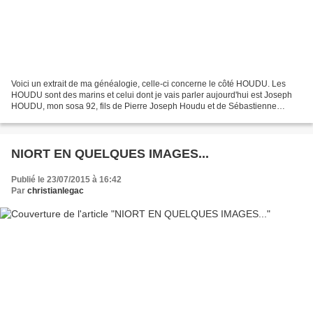
Voici un extrait de ma généalogie, celle-ci concerne le côté HOUDU. Les
HOUDU sont des marins et celui dont je vais parler aujourd'hui est Joseph
HOUDU, mon sosa 92, fils de Pierre Joseph Houdu et de Sébastienne
Merpault, il est né le 23 novembre 1777...
NIORT EN QUELQUES IMAGES...
Publié le 23/07/2015 à 16:42
Par
christianlegac