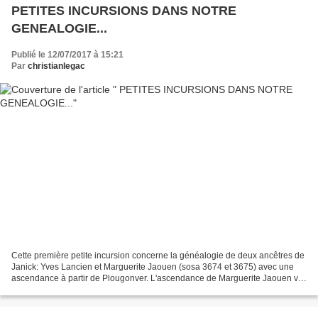
PETITES INCURSIONS DANS NOTRE
GENEALOGIE...
Publié le 12/07/2017 à 15:21
Par
christianlegac
Cette première petite incursion concerne la généalogie de deux ancêtres de
Janick: Yves Lancien et Marguerite Jaouen (sosa 3674 et 3675) avec une
ascendance à partir de Plougonver. L'ascendance de Marguerite Jaouen va
nous conduire sur Cléder et Plouescat...