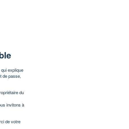
ble
qui explique
ot de passe,
opriétaire du
ous invitons à
ci de votre