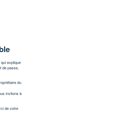
ble
qui explique
ot de passe,
opriétaire du
ous invitons à
ci de votre