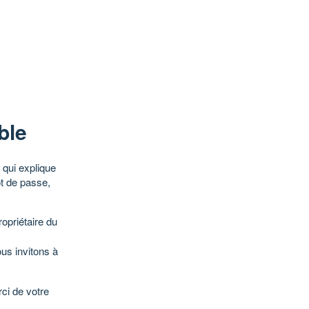
ble
qui explique
ot de passe,
opriétaire du
ous invitons à
ci de votre