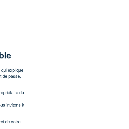
ble
qui explique
ot de passe,
opriétaire du
ous invitons à
ci de votre