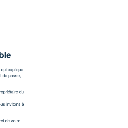
ble
qui explique
ot de passe,
opriétaire du
ous invitons à
ci de votre